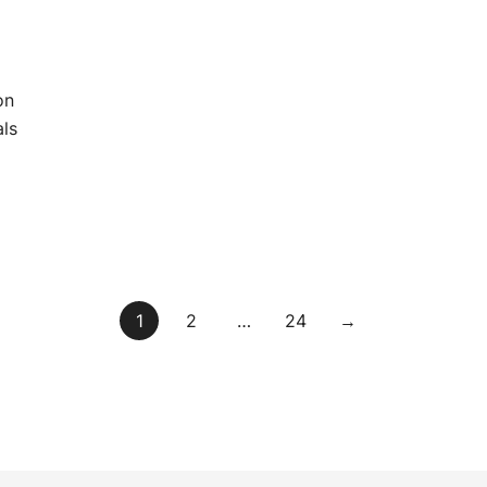
on
ls
1
2
…
24
→