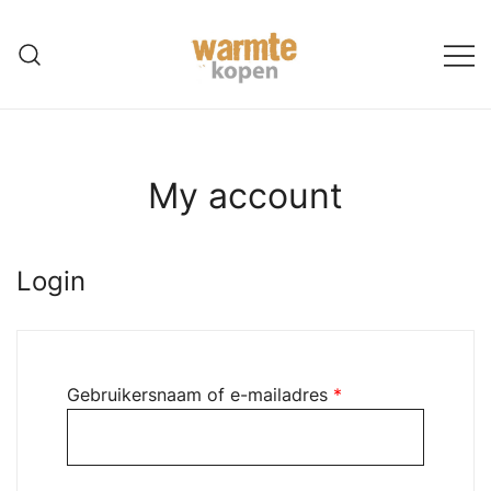
Ga
naar
de
inhoud
My account
Login
Vereist
Gebruikersnaam of e-mailadres
*