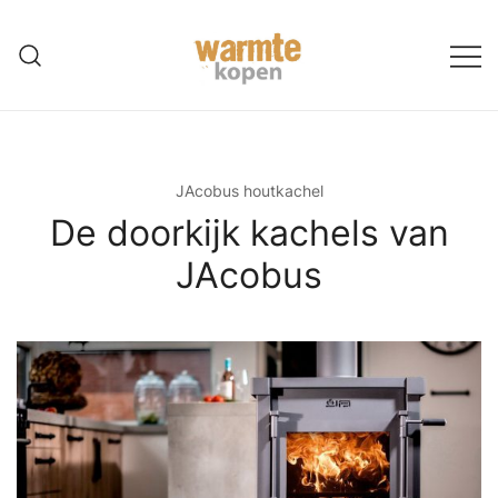
Ga
naar
de
inhoud
JAcobus houtkachel
De doorkijk kachels van
JAcobus