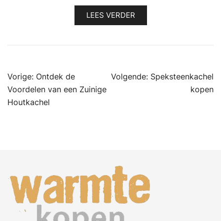
LEES VERDER
Bericht
Vorige:
Ontdek de
Volgende:
Speksteenkachel
navigatie
Voordelen van een Zuinige
kopen
Houtkachel