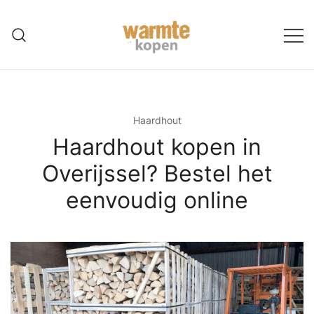
Ga
naar
de
inhoud
Haardhout
Haardhout kopen in
Overijssel? Bestel het
eenvoudig online