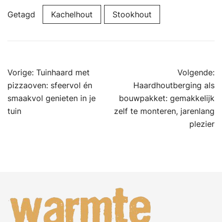
Getagd
Kachelhout
Stookhout
Bericht
Vorige:
Tuinhaard met
Volgende:
navigatie
pizzaoven: sfeervol én
Haardhoutberging als
smaakvol genieten in je
bouwpakket: gemakkelijk
tuin
zelf te monteren, jarenlang
plezier