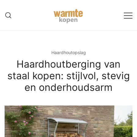
Ga
naar
de
inhoud
Haardhoutopslag
Haardhoutberging van
staal kopen: stijlvol, stevig
en onderhoudsarm