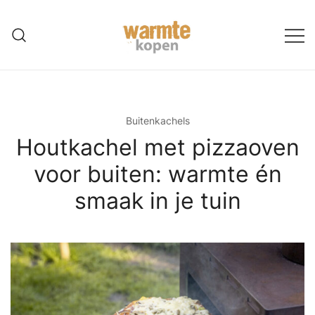
Ga
naar
de
inhoud
Buitenkachels
Houtkachel met pizzaoven
voor buiten: warmte én
smaak in je tuin