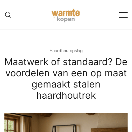
Ga
naar
de
inhoud
Haardhoutopslag
Maatwerk of standaard? De
voordelen van een op maat
gemaakt stalen
haardhoutrek