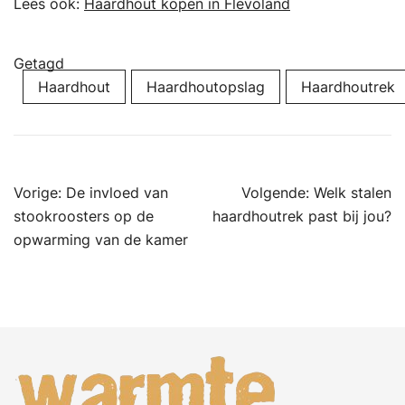
Lees ook:
Haardhout kopen in Flevoland
Getagd
Haardhout
Haardhoutopslag
Haardhoutrek
Bericht
Vorige:
De invloed van
Volgende:
Welk stalen
navigatie
stookroosters op de
haardhoutrek past bij jou?
opwarming van de kamer