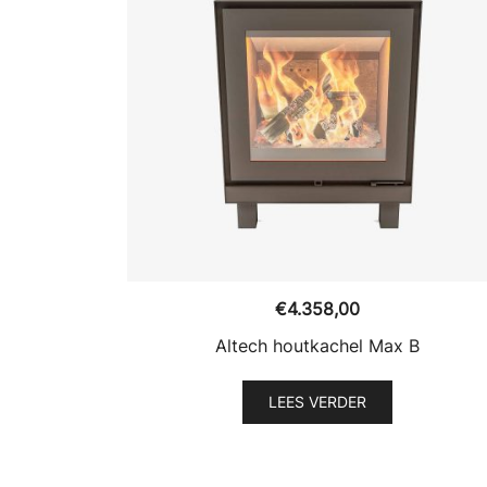
€
4.358,00
Altech houtkachel Max B
LEES VERDER