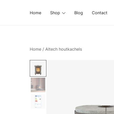
Ga
naar
Home
Shop
Blog
Contact
de
inhoud
Home
/
Altech houtkachels