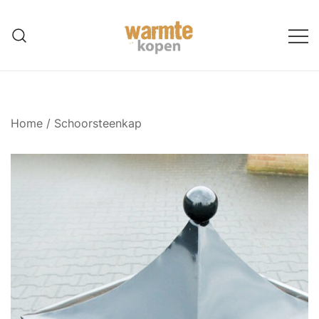
Ga
naar
de
inhoud
Home
/
Schoorsteenkap