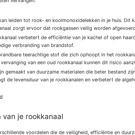
eten vervangen:
an leiden tot rook- en koolmonoxidelekken in je huis. Dit 
anaal zorgt ervoor dat rookgassen veilig worden afgevoerd
kanaal verbetert de efficiëntie van je kachel of open haar
edige verbranding van brandstof.
brandbare teerachtige stof die zich ophoopt in het rookka
ervanging van een oud rookkanaal kunnen dit risico aanzi
jn gemaakt van duurzame materialen die beter bestand zijn
ngt de levensduur van je rookkanalen en verbetert de algehe
l
 van je rookkanaal
schillende voordelen die de veiligheid, efficiëntie en du