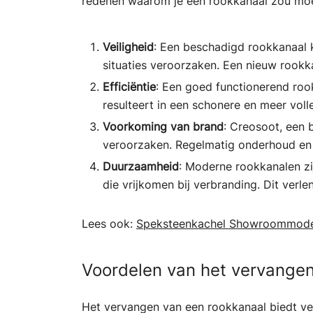
redenen waarom je een rookkanaal zou mo
Veiligheid
: Een beschadigd rookkanaal k
situaties veroorzaken. Een nieuw rookk
Efficiëntie
: Een goed functionerend rook
resulteert in een schonere en meer voll
Voorkoming van brand
: Creosoot, een 
veroorzaken. Regelmatig onderhoud en v
Duurzaamheid
: Moderne rookkanalen zi
die vrijkomen bij verbranding. Dit verle
Lees ook:
Speksteenkachel Showroommode
Voordelen van het vervangen
Het vervangen van een rookkanaal biedt ver