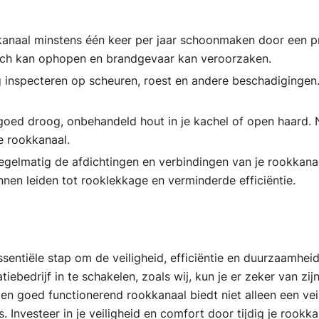
kkanaal minstens één keer per jaar schoonmaken door een p
 zich kan ophopen en brandgevaar kan veroorzaken.
g inspecteren op scheuren, roest en andere beschadigingen.
d goed droog, onbehandeld hout in je kachel of open haard.
je rookkanaal.
regelmatig de afdichtingen en verbindingen van je rookkan
nnen leiden tot rooklekkage en verminderde efficiëntie.
entiële stap om de veiligheid, efficiëntie en duurzaamheid
iebedrijf in te schakelen, zoals wij, kun je er zeker van zi
en goed functionerend rookkanaal biedt niet alleen een veil
. Investeer in je veiligheid en comfort door tijdig je rookk