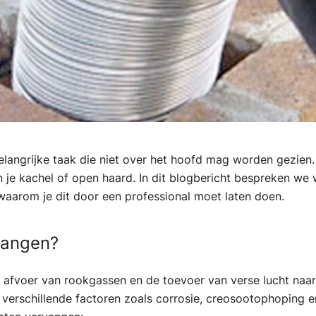
langrijke taak die niet over het hoofd mag worden gezien.
van je kachel of open haard. In dit blogbericht bespreken w
waarom je dit door een professional moet laten doen.
vangen?
de afvoer van rookgassen en de toevoer van verse lucht naar
rschillende factoren zoals corrosie, creosootophoping en s