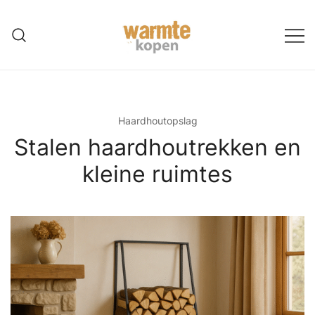
Ga
naar
de
inhoud
Haardhoutopslag
Stalen haardhoutrekken en
kleine ruimtes