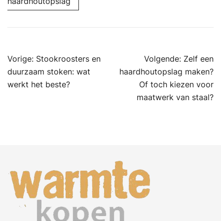
haardhoutopslag
Bericht
Vorige:
Stookroosters en
Volgende:
Zelf een
navigatie
duurzaam stoken: wat
haardhoutopslag maken?
werkt het beste?
Of toch kiezen voor
maatwerk van staal?