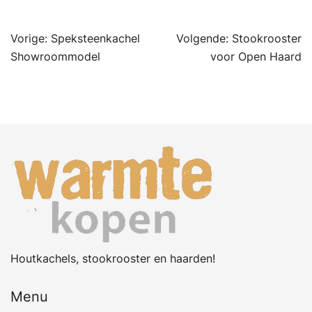
Bericht
Vorige:
Speksteenkachel
Volgende:
Stookrooster
navigatie
Showroommodel
voor Open Haard
Houtkachels, stookrooster en haarden!
Menu