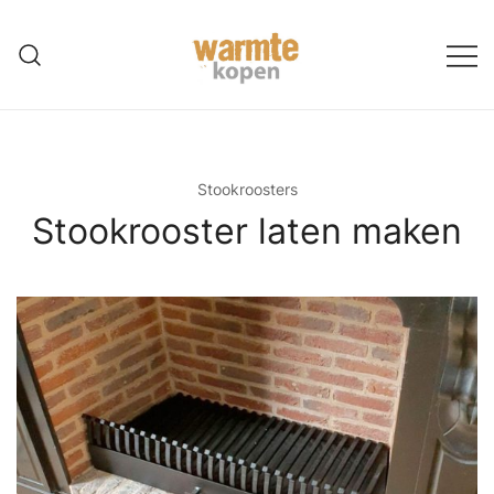
Ga
naar
de
inhoud
Stookroosters
Stookrooster laten maken