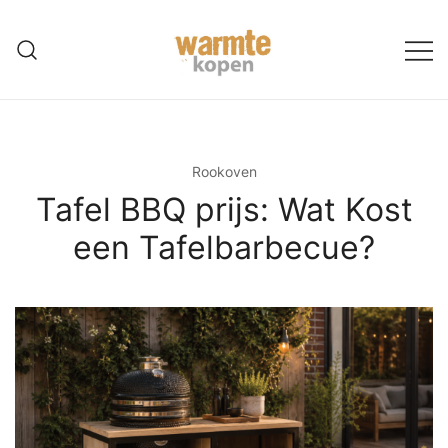
Ga
naar
de
inhoud
Rookoven
Tafel BBQ prijs: Wat Kost
een Tafelbarbecue?