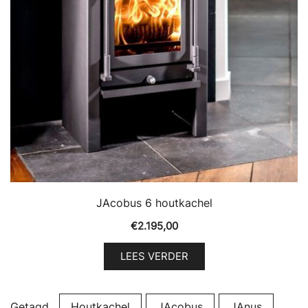
JAcobus 6 houtkachel
€
2.195,00
LEES VERDER
Getagd
Houtkachel
JAcobus
JAnus