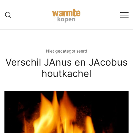
Ga
naar
de
inhoud
Niet gecategoriseerd
Verschil JAnus en JAcobus
houtkachel