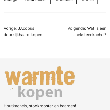
Bericht
Vorige:
JAcobus
Volgende:
Wat is een
navigatie
doorkijkhaard kopen
speksteenkachel?
Houtkachels, stookrooster en haarden!