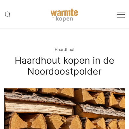
Ga
naar
de
inhoud
Haardhout
Haardhout kopen in de
Noordoostpolder