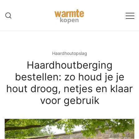
Ga
naar
de
inhoud
Haardhoutopslag
Haardhoutberging
bestellen: zo houd je je
hout droog, netjes en klaar
voor gebruik