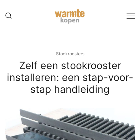
Ga
naar
de
inhoud
Stookroosters
Zelf een stookrooster
installeren: een stap-voor-
stap handleiding