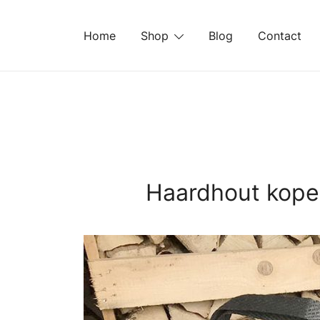
Ga
naar
Home
Shop
Blog
Contact
de
inhoud
Haardhout kopen