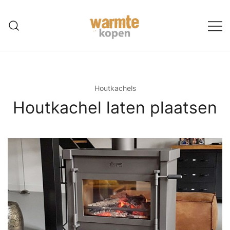
Ga
naar
de
inhoud
Houtkachels
Houtkachel laten plaatsen