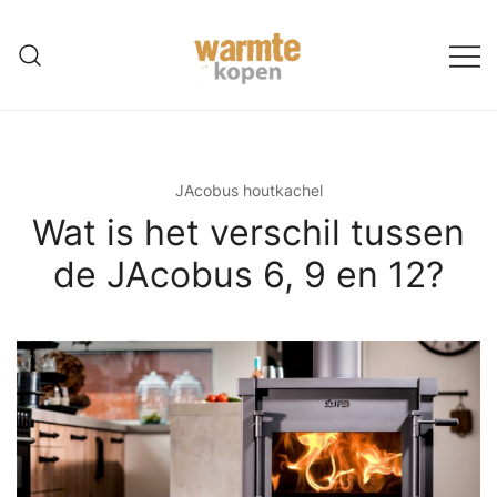
Ga
naar
de
inhoud
JAcobus houtkachel
Wat is het verschil tussen
de JAcobus 6, 9 en 12?