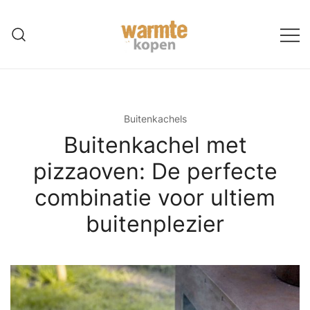
Ga
naar
de
inhoud
Buitenkachels
Buitenkachel met
pizzaoven: De perfecte
combinatie voor ultiem
buitenplezier